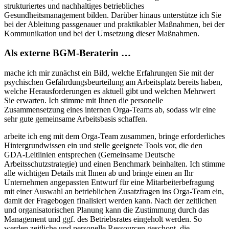
strukturiertes und nachhaltiges betriebliches
Gesundheitsmanagement bilden. Darüber hinaus unterstütze ich Sie
bei der Ableitung passgenauer und praktikabler Maßnahmen, bei der
Kommunikation und bei der Umsetzung dieser Maßnahmen.
Als externe BGM-Beraterin …
mache ich mir zunächst ein Bild, welche Erfahrungen Sie mit der
psychischen Gefährdungsbeurteilung am Arbeitsplatz bereits haben,
welche Herausforderungen es aktuell gibt und welchen Mehrwert
Sie erwarten. Ich stimme mit Ihnen die personelle
Zusammensetzung eines internen Orga-Teams ab, sodass wir eine
sehr gute gemeinsame Arbeitsbasis schaffen.
arbeite ich eng mit dem Orga-Team zusammen, bringe erforderliches
Hintergrundwissen ein und stelle geeignete Tools vor, die den
GDA-Leitlinien entsprechen (Gemeinsame Deutsche
Arbeitsschutzstrategie) und einen Benchmark beinhalten. Ich stimme
alle wichtigen Details mit Ihnen ab und bringe einen an Ihr
Unternehmen angepassten Entwurf für eine Mitarbeiterbefragung
mit einer Auswahl an betrieblichen Zusatzfragen ins Orga-Team ein,
damit der Fragebogen finalisiert werden kann. Nach der zeitlichen
und organisatorischen Planung kann die Zustimmung durch das
Management und ggf. des Betriebsrates eingeholt werden. So
werden zeitliche und personelle Ressourcen geschont, die